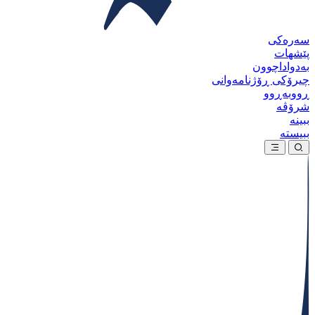
سەرەکی
پێشهات
بەدواداچوون
چیرۆکی ڕۆژنامەوانی
ڕووبەڕوو
شرۆڤە
ببینە
ببیستە