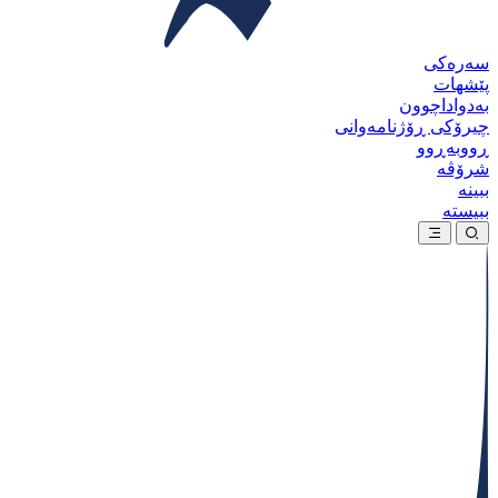
سەرەکی
پێشهات
بەدواداچوون
چیرۆکی ڕۆژنامەوانی
ڕووبەڕوو
شرۆڤە
ببینە
ببیستە