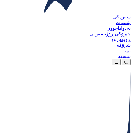
سەرەکی
پێشهات
بەدواداچوون
چیرۆکی ڕۆژنامەوانی
ڕووبەڕوو
شرۆڤە
ببینە
ببیستە