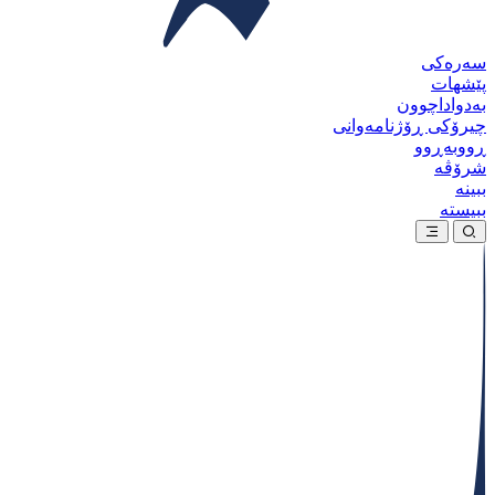
سەرەکی
پێشهات
بەدواداچوون
چیرۆکی ڕۆژنامەوانی
ڕووبەڕوو
شرۆڤە
ببینە
ببیستە